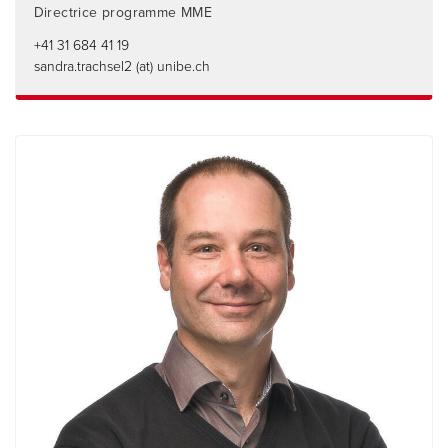
Directrice programme MME
+41 31 684 41 19
sandra.trachsel2 (at) unibe.ch