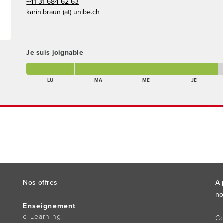
+41 31 684 62 63
karin.braun (at) unibe.ch
Je suis joignable
lundi matin Présent(e)
mardi matin Présent(e)
mercredi matin Présent(e)
jeudi matin Présent(e)
v
lundi après-midi Présent(e)
mardi après-midi Présent(e)
mercredi après-midi Présent(e)
jeudi après-midi Présen
v
LU
MA
ME
JE
Nos offres
A 
no
Enseignement
e-Learning
Co