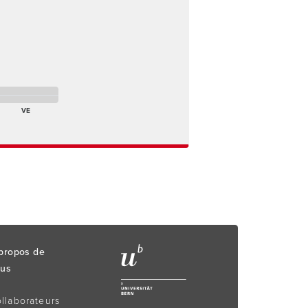
endredi matin Absent(e)
t(e)
endredi après-midi Absent(e)
VE
propos de
us
llaborateurs