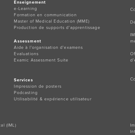
Enseignement
e-Learning
Co
Formation en communication
Master of Medical Education (MME)
D
Production de supports d'apprentissage
IM
Assessment
m
Aide à l'organisation d'examens
Evaluations
Of
Examic Assessment Suite
d'
Co
Services
Impression de posters
Podcasting
Utilisabilité & expérience utilisateur
al (IML)
I
In