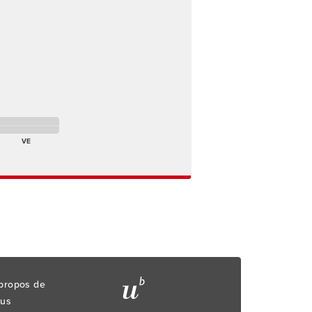
endredi matin Absent(e)
t(e)
endredi après-midi Absent(e)
VE
propos de
us