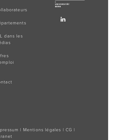
llaborateurs
épartements
L dans les
édias
fres
emploi
ntact
mpressum
|
Mentions légales
|
CG
|
tranet