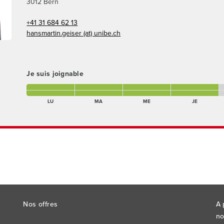
3012
Bern
+41 31 684 62 13
hansmartin.geiser (at) unibe.ch
Je suis joignable
lundi matin Présent(e)
mardi matin Présent(e)
mercredi matin Présent(e)
jeudi matin Présent(e)
v
lundi après-midi Présent(e)
mardi après-midi Présent(e)
mercredi après-midi Présent(e)
jeudi après-midi Présen
v
LU
MA
ME
JE
Nos offres
A 
no