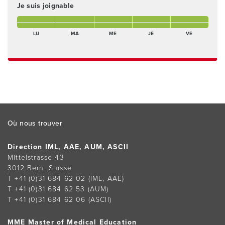
Je suis joignable
lundi matin Présent(e)
mardi matin Présent(e)
mercredi matin Présent(e)
jeudi matin Présent(e)
vendredi matin Présent
lundi après-midi Présent(e)
mardi après-midi Présent(e)
mercredi après-midi Présent(e)
jeudi après-midi Présent(e)
vendredi après-midi Pré
LU
MA
ME
JE
VE
Footer
Où nous trouver
Direction IML, AAE, AUM, ASCII
Mittelstrasse 43
3012 Bern, Suisse
T +41 (0)31 684 62 02
(IML, AAE)
T +41 (0)31 684 62 53
(AUM)
T +41 (0)31 684 62 06
(ASCII)
MME Master of Medical Education