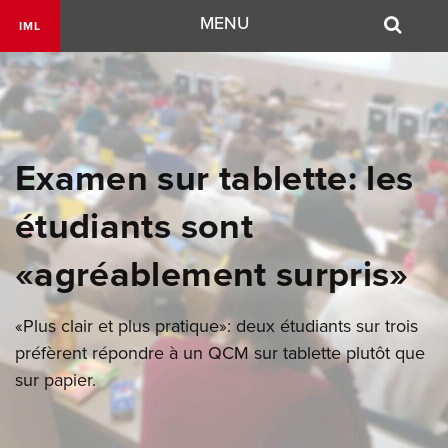
Navigation
MENU
IML
Examen sur tablette: les
étudiants sont
«agréablement surpris»
«Plus clair et plus pratique»: deux étudiants sur trois
préfèrent répondre à un QCM sur tablette plutôt que
sur papier.