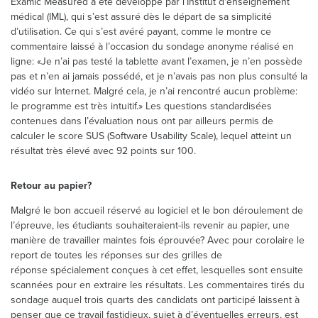
Examic Measured a été développé par l’Institut d'enseignement
médical (IML), qui s’est assuré dès le départ de sa simplicité
d’utilisation. Ce qui s’est avéré payant, comme le montre ce
commentaire laissé à l’occasion du sondage anonyme réalisé en
ligne: «Je n’ai pas testé la tablette avant l’examen, je n’en possède
pas et n’en ai jamais possédé, et je n’avais pas non plus consulté la
vidéo sur Internet. Malgré cela, je n’ai rencontré aucun problème:
le programme est très intuitif.» Les questions standardisées
contenues dans l’évaluation nous ont par ailleurs permis de
calculer le score SUS (Software Usability Scale), lequel atteint un
résultat très élevé avec 92 points sur 100.
Retour au papier?
Malgré le bon accueil réservé au logiciel et le bon déroulement de
l’épreuve, les étudiants souhaiteraient-ils revenir au papier, une
manière de travailler maintes fois éprouvée? Avec pour corolaire le
report de toutes les réponses sur des grilles de
réponse spécialement conçues à cet effet, lesquelles sont ensuite
scannées pour en extraire les résultats. Les commentaires tirés du
sondage auquel trois quarts des candidats ont participé laissent à
penser que ce travail fastidieux, sujet à d’éventuelles erreurs, est