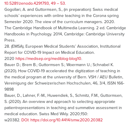
10.5281/zenodo.4291793, 49 – 53.
Gogollari, A. and Guttormsen, S., (in preparation): Swiss medical
schools’ experiences with online teaching in the Corona spring
Semester 2020. The view of the curriculum managers. 2020.
The Cambridge Handbook of Multimedia Learning. 2 ed. Cambridge
Handbooks in Psychology. 2014, Cambridge: Cambridge University
Press.
28. (EMSA), European Medical Students’ Association, Institutional
Report for COVID-19 Impact on Medical Education.
2020
https://medisep.org/mediblog-blog10
.
Bauer D.; Brem B.; Guttormsen S.; Woermann U.; Schnabel K.
(2020). How COVID-19 accelerated the digitization of teaching in
the medical program at the university of Bern. VSH / AEU Bulletin,
Vereinigung der Schweizerischen Hochschulen, 46, 3/4, ISSN 166-
9898
Bauer, D., Lahner, F.-M., Huwendiek, S., Schmitz, F.M., Guttormsen,
S. (2020). An overview and approach to selecting appropriate
patientrepresentations in teaching and summative assessment in
medical education. Swiss Med Wkly. 2020;150:
w20382.
DOI: https://doi.org/10.4414/smw.2020.20382