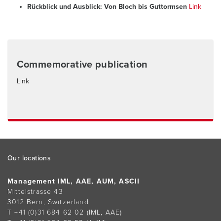
Rückblick und Ausblick: Von Bloch bis Guttormsen
Link
Commemorative publication
Link
Footer
Our locations
Management IML, AAE, AUM, ASCII
Mittelstrasse 43
3012 Bern, Switzerland
T +41 (0)31 684 62 02
(IML, AAE)