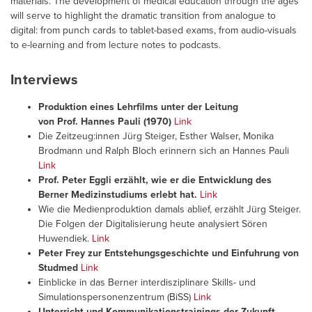
materials. The development of medical education through the ages
will serve to highlight the dramatic transition from analogue to
digital: from punch cards to tablet-based exams, from audio-visuals
to e-learning and from lecture notes to podcasts.
Interviews
Produktion eines Lehrfilms unter der Leitung
von Prof. Hannes Pauli (1970)
Link
Die Zeitzeug:innen Jürg Steiger, Esther Walser, Monika
Brodmann und Ralph Bloch erinnern sich an Hannes Pauli
Link
Prof. Peter Eggli erzählt, wie er die Entwicklung des
Berner Medizinstudiums erlebt hat.
Link
Wie die Medienproduktion damals ablief, erzählt Jürg Steiger.
Die Folgen der Digitalisierung heute analysiert Sören
Huwendiek.
Link
Peter Frey zur Entstehungsgeschichte und Einfuhrung von
Studmed
Link
Einblicke in das Berner interdisziplinare Skills- und
Simulationspersonenzentrum (BiSS)
Link
Unterricht und Kommunikationstrainings der Zukunft.