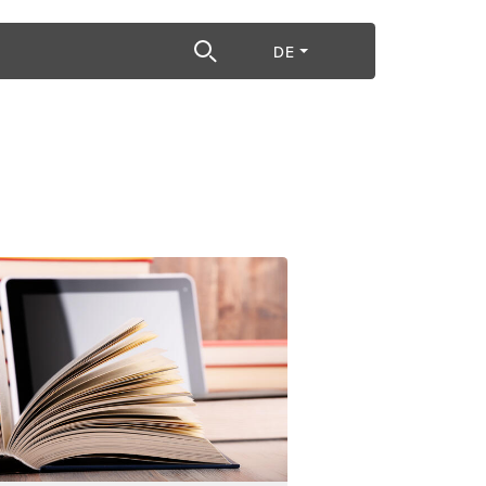
egriff
DE