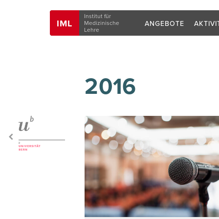
Navigation
Institut für
IML
ANGEBOTE
AKTIVI
Medizinische
Lehre
2016