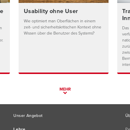
de
Usability ohne User
Tra
In
Wie optimiert man Oberflächen in einem
zeit- und sicherheitskritischen Kontext ohne
on
Das 
Wissen über die Benutzer des Systems?
verf
r.
nati
zurü
zwis
Bern
inte
MEHR
Unser Angebot
Üb
Lehre
P