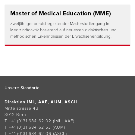
Master of Medical Education (MME)
Zweijähriger berufsbegleitender Masterstudiengang in
Medizindidaktik basierend auf neuesten didaktischen und
methodischen Erkenntnissen der Erwachsenenbildung.
Footer
Unsere Standorte
Direktion IML, AAE, AUM, ASCII
Mittelstrasse 43
3012 Bern
T +41 (0)31 684 62 02
(IML, AAE)
T +41 (0)31 684 62 53
(AUM)
T +41 (0)31 684 62 06
(ASCII)