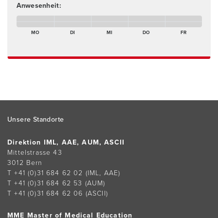
Anwesenheit:
Montagmorgen Abwesend
Dienstagmorgen Abwesend
Mittwochnachmittag Abwesend
Donnerstagmorgen Abwesend
Freitagmorgen Abwes
Montagnachmittag Abwesend
Dienstagnachmittag Abwesend
Mittwochnachmittag Abwesend
Donnerstagnachmittag Abwesend
Freitagnachmittag Ab
MO
DI
MI
DO
FR
Footer
Unsere Standorte
Direktion IML, AAE, AUM, ASCII
Mittelstrasse 43
3012 Bern
T +41 (0)31 684 62 02
(IML, AAE)
T +41 (0)31 684 62 53
(AUM)
T +41 (0)31 684 62 06
(ASCII)
MME Master of Medical Education