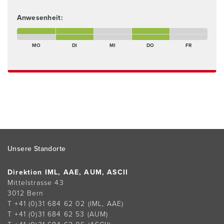
Anwesenheit:
Montagmorgen Anwesend
Dienstagmorgen Anwesend
Mittwochnachmittag Abwesend
Donnerstagmorgen Anwesend
Freitagmorgen Abwes
Montagnachmittag Abwesend
Dienstagnachmittag Anwesend
Mittwochnachmittag Abwesend
Donnerstagnachmittag Anwesend
Freitagnachmittag Ab
MO
DI
MI
DO
FR
Footer
Unsere Standorte
Direktion IML, AAE, AUM, ASCII
Mittelstrasse 43
3012 Bern
T +41 (0)31 684 62 02
(IML, AAE)
T +41 (0)31 684 62 53
(AUM)