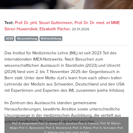
Text:
Prof. Dr. phil. Sissel Guttormsen
,
Prof. Dr. Dr. med. et MME
Sören Huwendiek
,
Elisabeth Pacher
,
20.01.2026
2025
Veranstaltung
Weiterbildung
Das Institut für Medizinische Lehre (IML) ist seit 2023 Teil des
internationalen IMEX-Netzwerks. Nach Besuchen zum
wissenschaftlichen Austausch in Stockholm (2023) und Utrecht
(2024) fand vom 2. bis 7. November 2025 der Gegenbesuch in
Bern statt. Unter dem Motto «Let’s learn from each other» trafen
Lehrende der Medizin aus Schweden, Deutschland und den USA
mit Expertinnen und Experten des IML zusammen (siehe Infobox).
Im Zentrum des Austauschs standen gemeinsame
Herausforderungen, bewährte Ansätze sowie unterschiedliche
Lösungswege in der medizinischen Ausbildung, die vertieft aus
unterschiedlichen Blickwinkeln diskutiert wurden.
Prof. S. Huwendiek, Prof. D. Ansari, Dr. L. Günther, Prof. K. Famous, Prof. M. Wijnen-
Meijer, Prof. C. Berendonk, Prof. E. Westerlund, Prof. G. Palmer, Prof. K. Schnabel, Prof.
S. Vetrone (von links nach rechts)