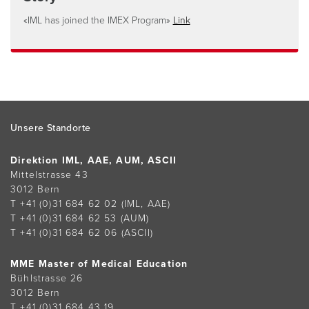
«IML has joined the IMEX Program»
Link
Footer
Unsere Standorte
Direktion IML, AAE, AUM, ASCII
Mittelstrasse 43
3012 Bern
T +41 (0)31 684 62 02
(IML, AAE)
T +41 (0)31 684 62 53
(AUM)
T +41 (0)31 684 62 06
(ASCII)
MME Master of Medical Education
Bühlstrasse 26
3012 Bern
T +41 (0)31 684 43 19