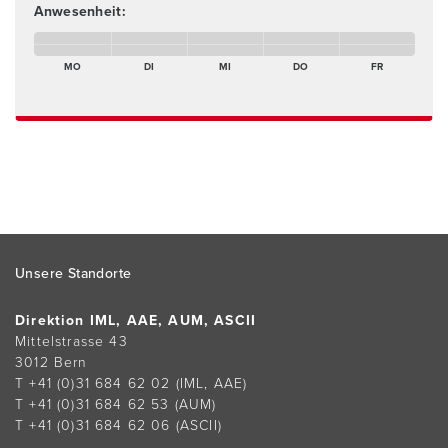
Anwesenheit:
Montagmorgen Abwesend
Dienstagmorgen Abwesend
Mittwochnachmittag Abwesend
Donnerstagmorgen Abwesend
Freitagmorgen Abwes
Montagnachmittag Abwesend
Dienstagnachmittag Abwesend
Mittwochnachmittag Abwesend
Donnerstagnachmittag Abwesend
Freitagnachmittag Ab
MO
DI
MI
DO
FR
Footer
Unsere Standorte
Direktion IML, AAE, AUM, ASCII
Mittelstrasse 43
3012 Bern
T +41 (0)31 684 62 02
(IML, AAE)
T +41 (0)31 684 62 53
(AUM)
T +41 (0)31 684 62 06
(ASCII)