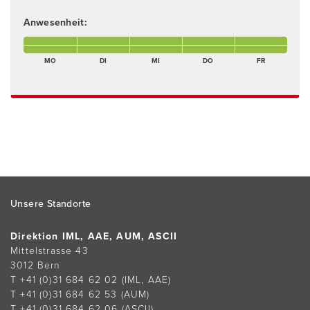
Anwesenheit:
Montagmorgen Anwesend
Dienstagmorgen Anwesend
Mittwochnachmittag Anwesend
Donnerstagmorgen Anwesend
Freitagmorgen Anwes
Montagnachmittag Anwesend
Dienstagnachmittag Anwesend
Mittwochnachmittag Anwesend
Donnerstagnachmittag Anwesend
Freitagnachmittag An
MO
DI
MI
DO
FR
Footer
Unsere Standorte
Direktion IML, AAE, AUM, ASCII
Mittelstrasse 43
3012 Bern
T +41 (0)31 684 62 02
(IML, AAE)
T +41 (0)31 684 62 53
(AUM)
T +41 (0)31 684 62 06
(ASCII)