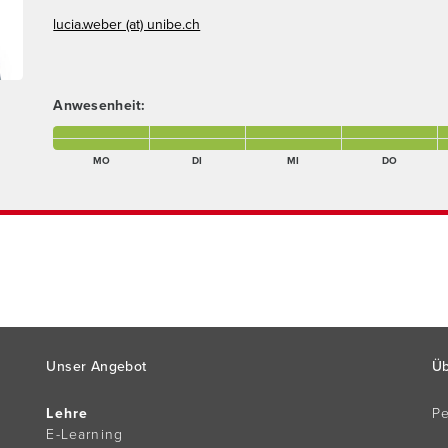
lucia.weber (at) unibe.ch
Anwesenheit:
Montagmorgen Anwesend
Dienstagmorgen Anwesend
Mittwochnachmittag Anwesend
Donnerstagmorgen A
F
Montagnachmittag Anwesend
Dienstagnachmittag Anwesend
Mittwochnachmittag Anwesend
Donnerstagnachmitta
F
MO
DI
MI
DO
Unser Angebot
Üb
Lehre
P
E-Learning