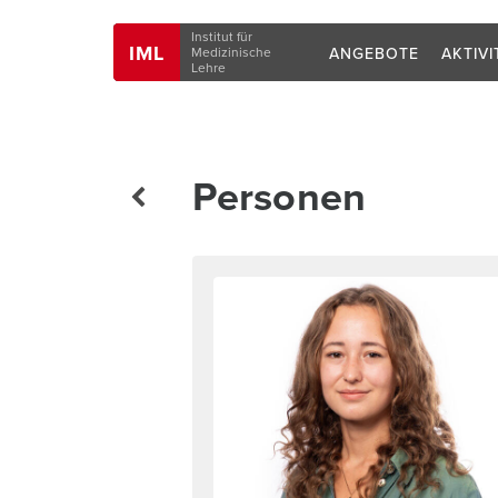
Navigation
Institut für
IML
ANGEBOTE
AKTIVI
Medizinische
Lehre
Personen