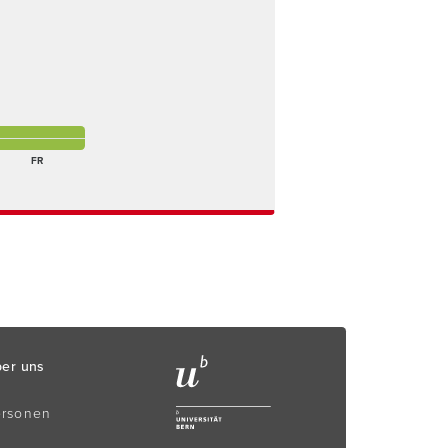
nwesend
reitagmorgen Anwesend
g Anwesend
reitagnachmittag Anwesend
FR
er uns
ersonen