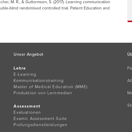
 Fischer, M. R., & Guttormsen, S. (2017). Learning communication
le-blind randomised controlled trial. Patient Education and
Unser Angebot
Üb
Lehre
P
E-Learning
Kommunikationstraining
Ab
Master of Medical Education (MME)
Produktion von Lernmedien
M
St
Assessment
Evaluationen
Examic Assessment Suite
Prüfungsdienstleistungen