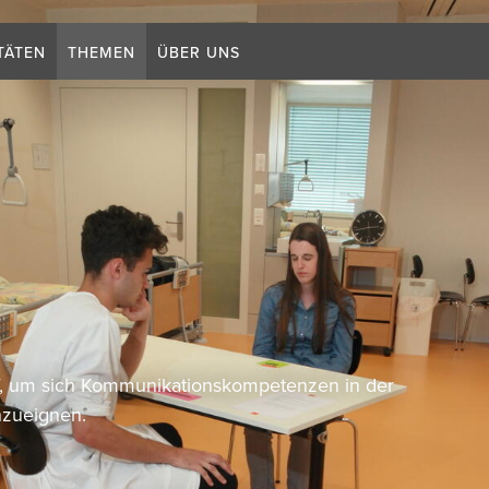
Suchb
TÄTEN
THEMEN
ÜBER UNS
uf, um sich Kommunikationskompetenzen in der
nzueignen.