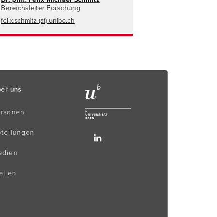
Bereichsleiter Forschung
felix.schmitz (at) unibe.ch
er uns
ersonen
teilungen
edien
ellen