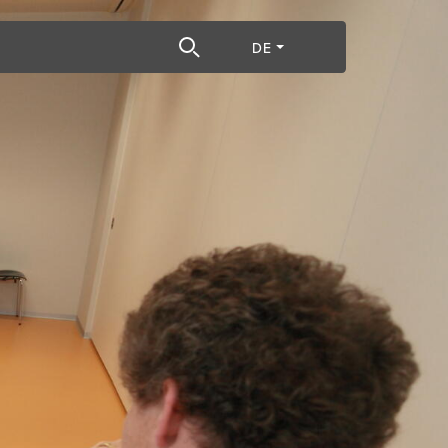
egriff
DE