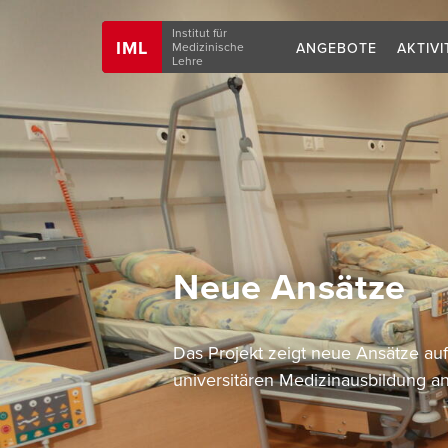
Navigation
Institut für
IML
ANGEBOTE
AKTIVI
Medizinische
Lehre
Neue Ansätze
Das Projekt zeigt neue Ansätze a
universitären Medizinausbildung a