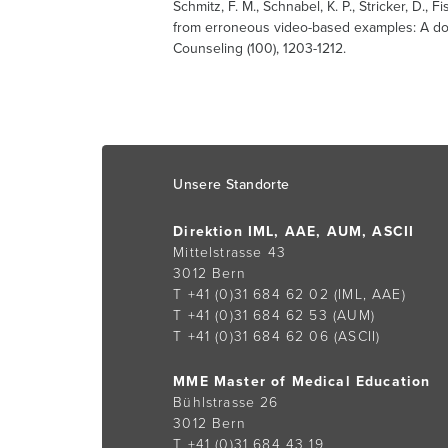
Schmitz, F. M., Schnabel, K. P., Stricker, D.,
from erroneous video-based examples: A doub
Counseling (100), 1203-1212.
Footer
Unsere Standorte
Direktion IML, AAE, AUM, ASCII
Mittelstrasse 43
3012 Bern
T +41 (0)31 684 62 02
(IML, AAE)
T +41 (0)31 684 62 53
(AUM)
T +41 (0)31 684 62 06
(ASCII)
MME Master of Medical Education
Bühlstrasse 26
3012 Bern
T +41 (0)31 684 43 19