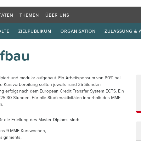
Suchb
TÄTEN
THEMEN
ÜBER UNS
ALTE
ZIELPUBLIKUM
ORGANISATION
ZULASSUNG &
fbau
ipiert und modular aufgebaut. Ein Arbeitspensum von 80% bei
ie Kursvorbereitung sollten jeweils rund 25 Stunden
ng erfolgt nach dem European Credit Transfer System ECTS. Ein
25-30 Stunden. Für alle Studienaktivitäten innerhalb des MME
n.
r die Erteilung des Master-Diploms sind:
tens 9 MME-Kurswochen,
ssignments,