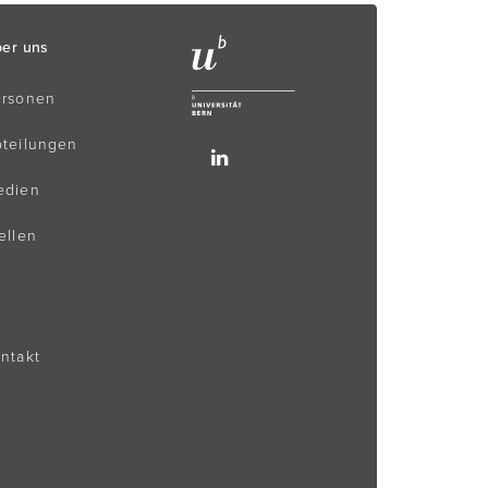
er uns
ersonen
teilungen
edien
ellen
ntakt