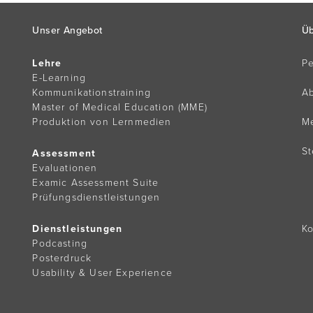
Unser Angebot
Üb
Lehre
P
E-Learning
Kommunikationstraining
Ab
Master of Medical Education (MME)
Produktion von Lernmedien
M
St
Assessment
Evaluationen
Examic Assessment Suite
Prüfungsdienstleistungen
Dienstleistungen
Ko
Podcasting
Posterdruck
Usability & User Experience